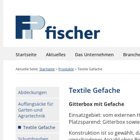
Startseite
Aktuelles
Das Unternehmen
Branch
Aktuelle Seite:
Startseite
>
Produkte
>
Textile Gefache
Textile Gefache
Abdeckungen
Gitterbox mit Gefache
Auffangsäcke für
Garten-und
Einsatzgebiet: vom externen H
Agrartechnik
Platzsparend: Gitterbox sowi
Textile Gefache
Konstruktion ist so gewählt, d
Schutzhauben
verschiedener Anzahl ohne B