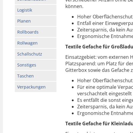
können.
Logistik
Hoher Oberflächenschut
Planen
Entfall einer Einwegverp
Zeitersparnis, da kein A
Rollboards
Ergonomische Entnahm
Rollwagen
Textile Gefache für Großlad
Schallschutz
Einsatzgebiet: vom externen H
Platzsparend: um Platz für den
Sonstiges
Gitterbox sowie das Gefache
Taschen
Hoher Oberflächenschut
Für eine optimale Verpa
Verpackungen
verschachtelt eingestellt
Es entfällt die sonst ei
Zeitersparnis, da kein A
Ergonomische Entnahm
Textile Gefache für Kleinlad